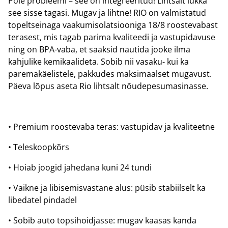
Pole probleemi – see on integreeritud! Lihtsalt lükka
see sisse tagasi. Mugav ja lihtne! RIO on valmistatud
topeltseinaga vaakumisolatsiooniga 18/8 roostevabast
terasest, mis tagab parima kvaliteedi ja vastupidavuse
ning on BPA-vaba, et saaksid nautida jooke ilma
kahjulike kemikaalideta. Sobib nii vasaku- kui ka
paremakäelistele, pakkudes maksimaalset mugavust.
Päeva lõpus aseta Rio lihtsalt nõudepesumasinasse.
• Premium roostevaba teras: vastupidav ja kvaliteetne
• Teleskoopkõrs
• Hoiab joogid jahedana kuni 24 tundi
• Vaikne ja libisemisvastane alus: püsib stabiilselt ka
libedatel pindadel
• Sobib auto topsihoidjasse: mugav kaasas kanda