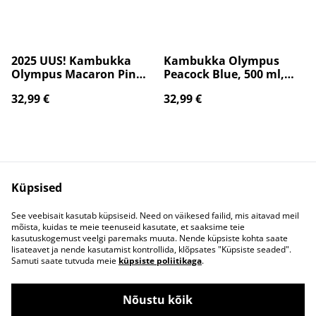
2025 UUS! Kambukka
Kambukka Olympus
Olympus Macaron Pink,
Peacock Blue, 500 ml,
500 ml, roosa -
tsüään - Termopudel 11-
32,99 €
32,99 €
Termopudel 11-02028
02029
Küpsised
See veebisait kasutab küpsiseid. Need on väikesed failid, mis aitavad meil
mõista, kuidas te meie teenuseid kasutate, et saaksime teie
Võta meiega
Juriidilised
kasutuskogemust veelgi paremaks muuta. Nende küpsiste kohta saate
ühendust
tingimused
lisateavet ja nende kasutamist kontrollida, klõpsates "Küpsiste seaded".
Privaatsuspoliitika
Küpsisepoliitika
Samuti saate tutvuda meie
küpsiste poliitikaga
.
Nõustu kõik