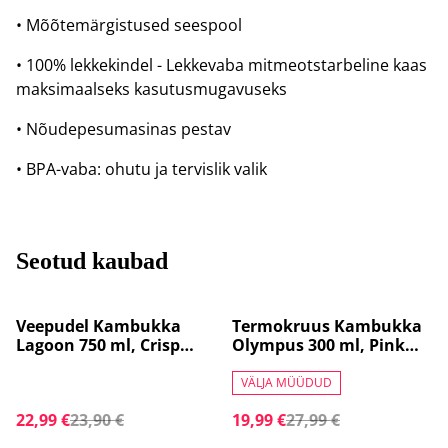
• Mõõtemärgistused seespool
• 100% lekkekindel - Lekkevaba mitmeotstarbeline kaas
maksimaalseks kasutusmugavuseks
• Nõudepesumasinas pestav
• BPA-vaba: ohutu ja tervislik valik
Seotud kaubad
%
%
Veepudel Kambukka
Termokruus Kambukka
Lagoon 750 ml, Crisp
Olympus 300 ml, Pink
Blue , 11-04048
Kiss, 11-02018
VÄLJA MÜÜDUD
22,99 €
23,90 €
19,99 €
27,99 €