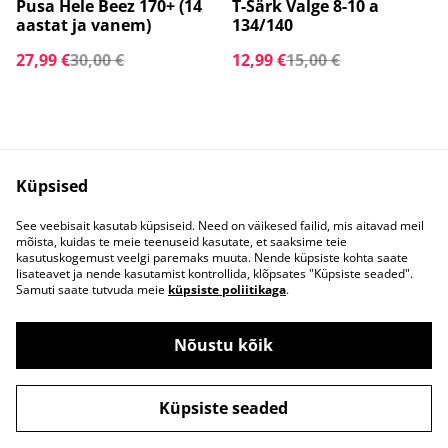
%
%
Pusa Hele Beez 170+ (14
T-Särk Valge 8-10 a
aastat ja vanem)
134/140
27,99 €
30,00 €
12,99 €
15,00 €
Küpsised
See veebisait kasutab küpsiseid. Need on väikesed failid, mis aitavad meil
mõista, kuidas te meie teenuseid kasutate, et saaksime teie
Võta meiega
Juriidilised
kasutuskogemust veelgi paremaks muuta. Nende küpsiste kohta saate
ühendust
tingimused
lisateavet ja nende kasutamist kontrollida, klõpsates "Küpsiste seaded".
Privaatsuspoliitika
Küpsisepoliitika
Samuti saate tutvuda meie
küpsiste poliitikaga
.
Nõustu kõik
©
2026
KAMBUKKA.ee
Küpsiste seaded
powered by