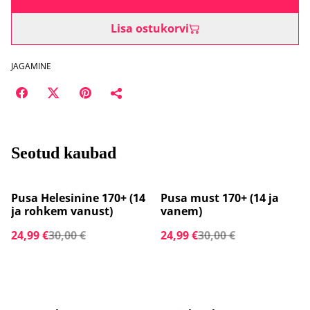
Lisa ostukorvi
JAGAMINE
Seotud kaubad
%
%
Pusa Helesinine 170+ (14
Pusa must 170+ (14 ja
ja rohkem vanust)
vanem)
24,99 €
30,00 €
24,99 €
30,00 €