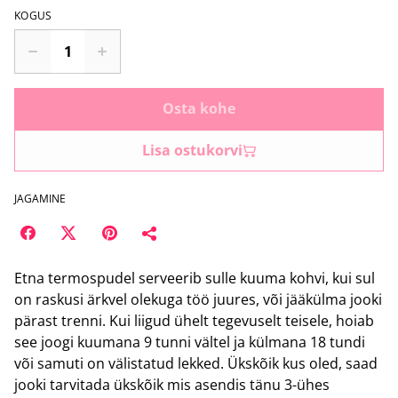
KOGUS
Osta kohe
Lisa ostukorvi
JAGAMINE
Etna termospudel serveerib sulle kuuma kohvi, kui sul
on raskusi ärkvel olekuga töö juures, või jääkülma jooki
pärast trenni. Kui liigud ühelt tegevuselt teisele, hoiab
see joogi kuumana 9 tunni vältel ja külmana 18 tundi
või samuti on välistatud lekked. Ükskõik kus oled, saad
jooki tarvitada ükskõik mis asendis tänu 3-ühes