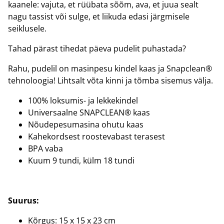
kaanele: vajuta, et rüübata sõõm, ava, et juua sealt
nagu tassist või sulge, et liikuda edasi järgmisele
seiklusele.
Tahad pärast tihedat päeva pudelit puhastada?
Rahu, pudelil on masinpesu kindel kaas ja Snapclean®
tehnoloogia! Lihtsalt võta kinni ja tõmba sisemus välja.
100% loksumis- ja lekkekindel
Universaalne SNAPCLEAN® kaas
Nõudepesumasina ohutu kaas
Kahekordsest roostevabast terasest
BPA vaba
Kuum 9 tundi, külm 18 tundi
Suurus:
Kõrgus: 15 x 15 x 23 cm