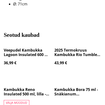
Ø: 71cm
Seotud kaubad
Veepudel Kambukka
2025 Termokruus
Lagoon Insulated 600 ml,
Kambukka Rio Tumbler,
Digital Lavender, 11-
950 ml, Pink Papaya,
36,99 €
43,99 €
04049
punane/kollane 11-
08002
Kambukka Reno
Kambukka Bora 75 ml -
Insulated 500 ml, lilla -
Snäkianum
Veepudel 11-05023
toidutermosele 11-06008
VÄLJA MÜÜDUD