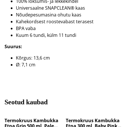
100% loksumis- ja lekkekindel
Universaalne SNAPCLEAN® kaas
Nõudepesumasina ohutu kaas
Kahekordsest roostevabast terasest
BPA vaba
Kuum 6 tundi, külm 11 tundi
Suurus:
Kõrgus: 13,6 cm
Ø: 7,1 cm
Seotud kaubad
%
%
Termokruus Kambukka
Termokruus Kambukka
Etna Grip 500 ml, Pale
Etna 300 ml, Baby Pink,