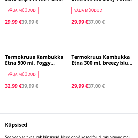
purple, Lilla 11- 01049
11-01024
VÄLJA MÜÜDUD
VÄLJA MÜÜDUD
29,99 €
39,99 €
29,99 €
37,00 €
%
%
Termokruus Kambukka
Termokruus Kambukka
Etna 500 ml, Foggy
Etna 300 ml, breezy blue
Terrazzo, 11-01032
Helesinine teras, 11-
01051
VÄLJA MÜÜDUD
32,99 €
39,99 €
29,99 €
37,00 €
Küpsised
See veebisait kasutab küpsiseid. Need on väikesed failid, mis aitavad meil