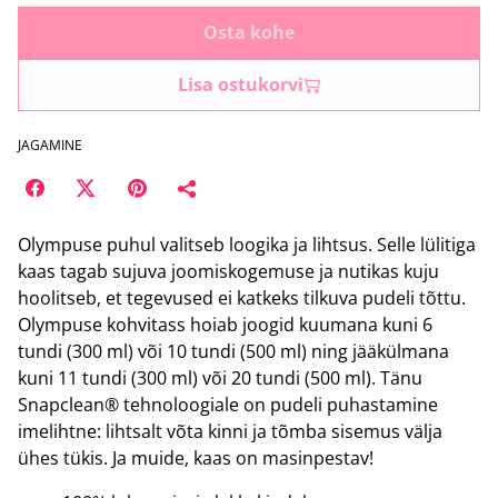
Osta kohe
Lisa ostukorvi
JAGAMINE
Olympuse puhul valitseb loogika ja lihtsus. Selle lülitiga
kaas tagab sujuva joomiskogemuse ja nutikas kuju
hoolitseb, et tegevused ei katkeks tilkuva pudeli tõttu.
Olympuse kohvitass hoiab joogid kuumana kuni 6
tundi (300 ml) või 10 tundi (500 ml) ning jääkülmana
kuni 11 tundi (300 ml) või 20 tundi (500 ml). Tänu
Snapclean® tehnoloogiale on pudeli puhastamine
imelihtne: lihtsalt võta kinni ja tõmba sisemus välja
ühes tükis. Ja muide, kaas on masinpestav!