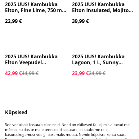
2025 UUS! Kambukka
2025 UUS! Kambukka
Elton, Fine Lime, 750 ml,
Elton Insulated, Mojito
roheline - Veepudel 11-
Summer, roheline, 750
22,99 €
39,99 €
03040
ml - Veepudel 11-03042
%
%
2025 UUS! Kambukka
2025 UUS! Kambukka
Elton Veepudel
Lagoon, 1 L, Sunny
Insulated, Pink
Melon - Veepudel 11-
42,99 €
44,99 €
23,99 €
24,99 €
Ambition, roosa, 1 L 11-
04055
03039
Küpsised
See veebisait kasutab küpsiseid. Need on väikesed failid, mis aitavad meil
mõista, kuidas te meie teenuseid kasutate, et saaksime teie
Võta meiega
Juriidilised
kasutuskogemust veelgi paremaks muuta. Nende küpsiste kohta saate
ühendust
tingimused