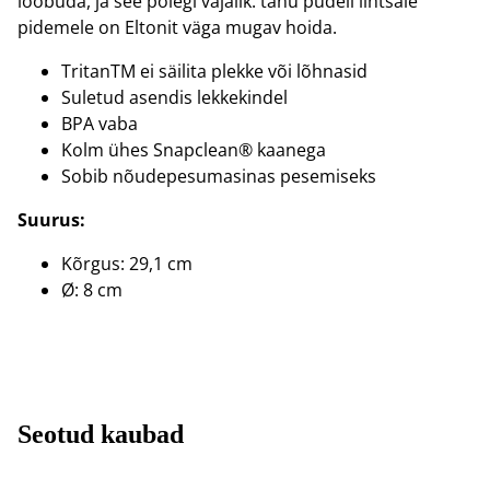
loobuda, ja see polegi vajalik: tänu pudeli lihtsale
pidemele on Eltonit väga mugav hoida.
TritanTM ei säilita plekke või lõhnasid
Suletud asendis lekkekindel
BPA vaba
Kolm ühes Snapclean® kaanega
Sobib nõudepesumasinas pesemiseks
Suurus:
Kõrgus: 29,1 cm
Ø: 8 cm
Seotud kaubad