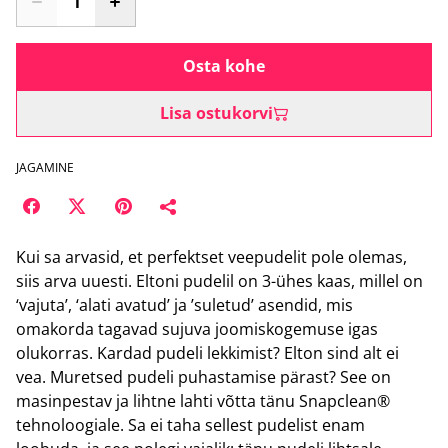
Osta kohe
Lisa ostukorvi
JAGAMINE
Kui sa arvasid, et perfektset veepudelit pole olemas,
siis arva uuesti. Eltoni pudelil on 3-ühes kaas, millel on
‘vajuta’, ‘alati avatud’ ja ’suletud’ asendid, mis
omakorda tagavad sujuva joomiskogemuse igas
olukorras. Kardad pudeli lekkimist? Elton sind alt ei
vea. Muretsed pudeli puhastamise pärast? See on
masinpestav ja lihtne lahti võtta tänu Snapclean®
tehnoloogiale. Sa ei taha sellest pudelist enam