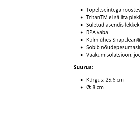
Topeltseintega rooste
TritanTM ei säilita ple
Suletud asendis lekkek
BPA vaba
Kolm ühes Snapclean
Sobib nõudepesumasi
Vaakumisolatsioon: jo
Suurus:
Kõrgus: 25,6 cm
Ø: 8 cm