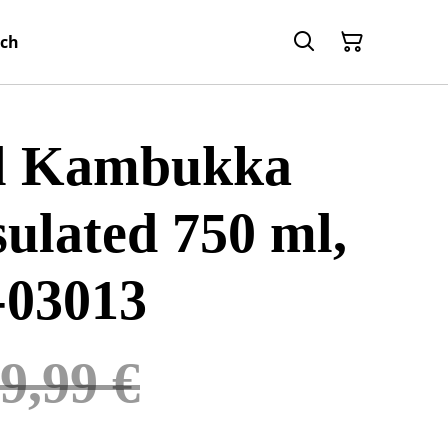
ch
l Kambukka
sulated 750 ml,
-03013
9,99 €