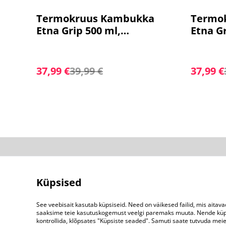
%
%
Termokruus Kambukka
Termo
Etna Grip 500 ml,
Etna Gr
Bubblegum, helesinine 11-
tumesi
01038
37,99 €
39,99 €
37,99 €
Võta meiega
ühendust
Küpsised
See veebisait kasutab küpsiseid. Need on väikesed failid, mis aitava
saaksime teie kasutuskogemust veelgi paremaks muuta. Nende küpsi
kontrollida, klõpsates "Küpsiste seaded". Samuti saate tutvuda mei
©
2026
KAMBUKKA.ee