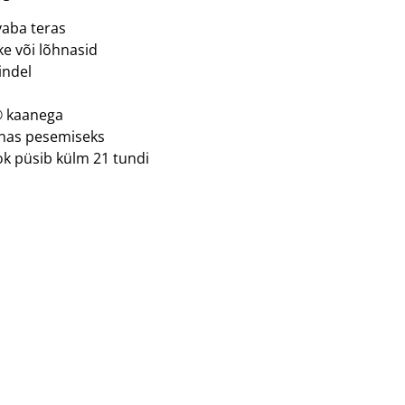
vaba teras
kke või lõhnasid
indel
® kaanega
nas pesemiseks
ok püsib külm 21 tundi