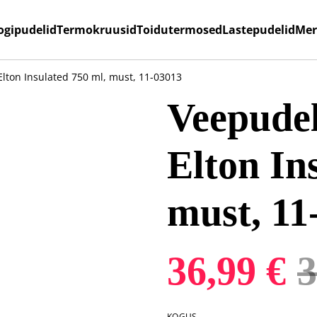
ogipudelid
Termokruusid
Toidutermosed
Lastepudelid
Mer
ton Insulated 750 ml, must, 11-03013
Veepude
Elton In
must, 11
36,99 €
3
KOGUS