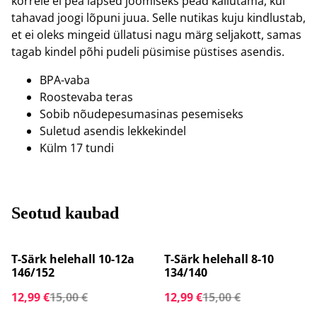
kõrrele ei pea lapsed joomiseks pead kallutama, kui
tahavad joogi lõpuni juua. Selle nutikas kuju kindlustab,
et ei oleks mingeid üllatusi nagu märg seljakott, samas
tagab kindel põhi pudeli püsimise püstises asendis.
BPA-vaba
Roostevaba teras
Sobib nõudepesumasinas pesemiseks
Suletud asendis lekkekindel
Külm 17 tundi
Seotud kaubad
%
%
T-Särk helehall 10-12a
T-Särk helehall 8-10
146/152
134/140
12,99 €
15,00 €
12,99 €
15,00 €