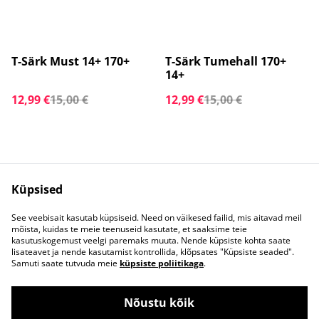
%
%
T-Särk Must 14+ 170+
T-Särk Tumehall 170+
14+
12,99 €
15,00 €
12,99 €
15,00 €
Küpsised
See veebisait kasutab küpsiseid. Need on väikesed failid, mis aitavad meil
mõista, kuidas te meie teenuseid kasutate, et saaksime teie
Võta meiega
Juriidilised
kasutuskogemust veelgi paremaks muuta. Nende küpsiste kohta saate
ühendust
tingimused
lisateavet ja nende kasutamist kontrollida, klõpsates "Küpsiste seaded".
Privaatsuspoliitika
Küpsisepoliitika
Samuti saate tutvuda meie
küpsiste poliitikaga
.
Nõustu kõik