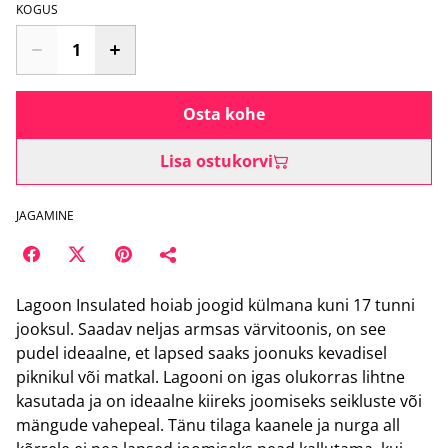
KOGUS
Osta kohe
Lisa ostukorvi
JAGAMINE
Lagoon Insulated hoiab joogid külmana kuni 17 tunni
jooksul. Saadav neljas armsas värvitoonis, on see
pudel ideaalne, et lapsed saaks joonuks kevadisel
piknikul või matkal. Lagooni on igas olukorras lihtne
kasutada ja on ideaalne kiireks joomiseks seikluste või
mängude vahepeal. Tänu tilaga kaanele ja nurga all